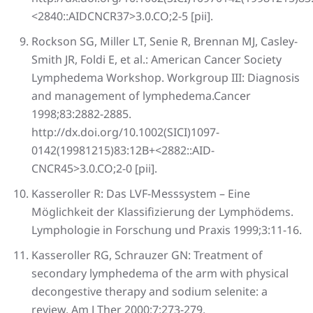
<2840::AIDCNCR37>3.0.CO;2-5 [pii].
Rockson SG, Miller LT, Senie R, Brennan MJ, Casley-
Smith JR, Foldi E, et al.: American Cancer Society
Lymphedema Workshop. Workgroup III: Diagnosis
and management of lymphedema.Cancer
1998;83:2882-2885.
http://dx.doi.org/10.1002(SICI)1097-
0142(19981215)83:12B+<2882::AID-
CNCR45>3.0.CO;2-0 [pii].
Kasseroller R: Das LVF-Messsystem – Eine
Möglichkeit der Klassifizierung der Lymphödems.
Lymphologie in Forschung und Praxis 1999;3:11-16.
Kasseroller RG, Schrauzer GN: Treatment of
secondary lymphedema of the arm with physical
decongestive therapy and sodium selenite: a
review. Am J Ther 2000;7:273-279.