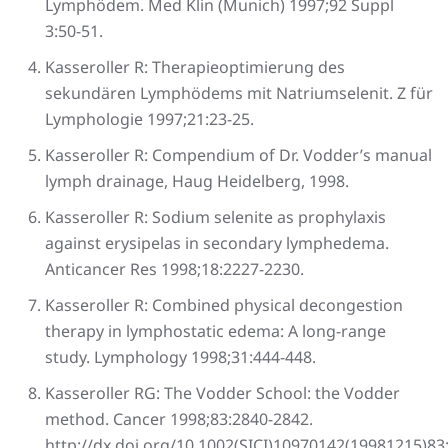
Lymphödem. Med Klin (Munich) 1997;92 Suppl
3:50-51.
Kasseroller R: Therapieoptimierung des
sekundären Lymphödems mit Natriumselenit. Z für
Lymphologie 1997;21:23-25.
Kasseroller R: Compendium of Dr. Vodder’s manual
lymph drainage, Haug Heidelberg, 1998.
Kasseroller R: Sodium selenite as prophylaxis
against erysipelas in secondary lymphedema.
Anticancer Res 1998;18:2227-2230.
Kasseroller R: Combined physical decongestion
therapy in lymphostatic edema: A long-range
study. Lymphology 1998;31:444-448.
Kasseroller RG: The Vodder School: the Vodder
method. Cancer 1998;83:2840-2842.
http://dx.doi.org/10.1002(SICI)10970142(19981215)83