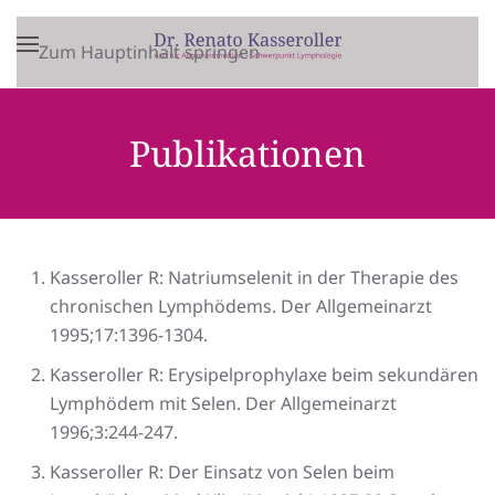
Zum Hauptinhalt springen
Publikationen
Kasseroller R: Natriumselenit in der Therapie des
chronischen Lymphödems. Der Allgemeinarzt
1995;17:1396-1304.
Kasseroller R: Erysipelprophylaxe beim sekundären
Lymphödem mit Selen. Der Allgemeinarzt
1996;3:244-247.
Kasseroller R: Der Einsatz von Selen beim